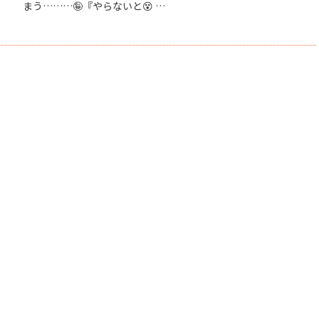
まう………🤪『やらないと😵 …