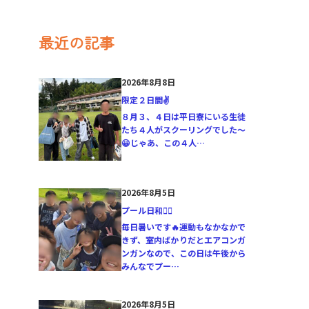
最近の記事
2026年8月8日
限定２日間✌️
８月３、４日は平日寮にいる生徒
たち４人がスクーリングでした〜
😀じゃあ、この４人…
2026年8月5日
プール日和🏊‍♂️
毎日暑いです🔥運動もなかなかで
きず、室内ばかりだとエアコンガ
ンガンなので、この日は午後から
みんなでプー…
2026年8月5日