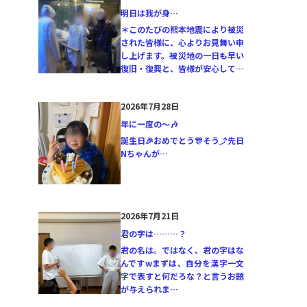
明日は我が身…
＊このたびの熊本地震により被災
された皆様に、心よりお見舞い申
し上げます。被災地の一日も早い
復旧・復興と、皆様が安心して…
2026年7月28日
年に一度の〜🎶
誕生日🎉おめでとう🎊そう⤴️先日
Nちゃんが…
2026年7月21日
君の字は………？
君の名は。ではなく、君の字はな
んですwまずは、自分を漢字一文
字で表すと何だろな？と言うお題
が与えられま…