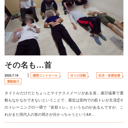
その名も…首
2025.7.19
感情コントロール
,
日々の活動
,
生活・体質改善
,
運動能力
タイトルだけだとちょっとマイナスイメージがある首…連日猛暑で運
動もなかなかできないということで、最近は室内での筋トレが主流☝️そ
のトレーニングの一環で『首筋トレ』というものがあるんですが、こ
れがまた現代人の首の弱さが分かっちゃうという&#…