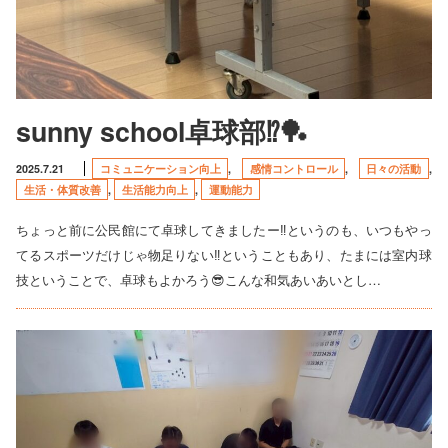
sunny school卓球部⁉️🏓
2025.7.21
コミュニケーション向上
,
感情コントロール
,
日々の活動
,
生活・体質改善
,
生活能力向上
,
運動能力
ちょっと前に公民館にて卓球してきましたー‼️というのも、いつもやっ
てるスポーツだけじゃ物足りない‼️ということもあり、たまには室内球
技ということで、卓球もよかろう😎こんな和気あいあいとし…