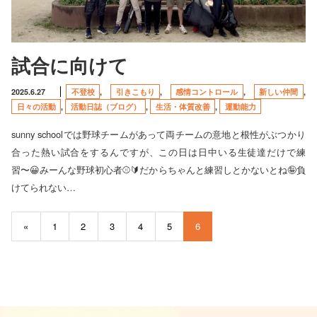
試合に向けて
2025.6.27
不登校
,
引きこもり
,
感情コントロール
,
新しい仲間
,
日々の活動
,
活動日誌（ブログ）
,
生活・体質改善
,
運動能力
sunny schoolでは野球チームがあって両チームの意地と根性がぶつかり
合った熱い試合をするんですが、この日は日中いる生徒達だけで練
習〜😀みーんな野球初心者⚾️🔰だからちゃんと練習しとかないとね🤪負
けてられない…
6
«
1
2
3
4
5