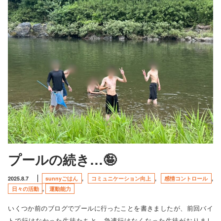
プールの続き…🤪
2025.8.7
sunnyごはん
,
コミュニケーション向上
,
感情コントロール
,
日々の活動
,
運動能力
いくつか前のブログでプールに行ったことを書きましたが、前回バイ
トで行けなかった生徒たちと、急遽行けなくなった生徒がおりまし