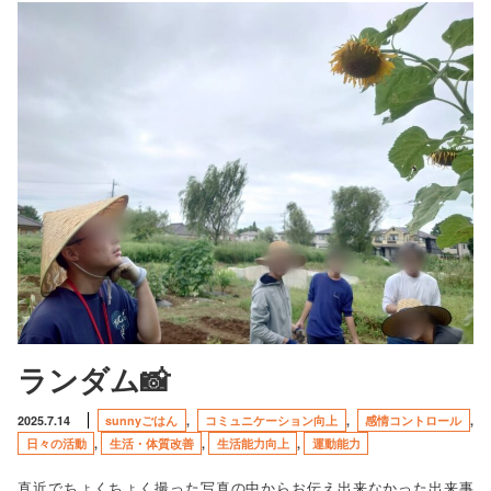
ランダム📸
2025.7.14
sunnyごはん
,
コミュニケーション向上
,
感情コントロール
,
日々の活動
,
生活・体質改善
,
生活能力向上
,
運動能力
直近でちょくちょく撮った写真の中からお伝え出来なかった出来事