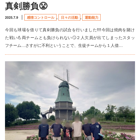
真剣勝負😤
2025.7.9
感情コントロール
,
日々の活動
,
運動能力
今回も球場を借りて真剣勝負の試合を行いました‼️‼️今回は焼肉を賭け
た戦い💪両チームとも負けられない🙄２人欠員が出てしまったスタッ
フチーム…さすがに不利ということで、生徒チームから１人借…