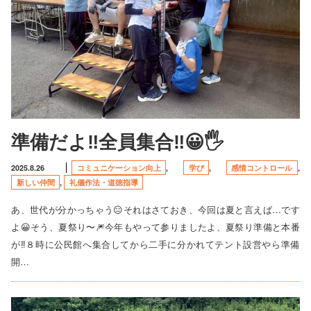
準備だよ‼️全員集合‼️😀🖐️
2025.8.26
コミュニケーション向上
,
学び
,
感情コントロール
,
新しい仲間
,
礼儀作法・道徳指導
あ、世代が分かっちゃう😑それはさておき、今回は夏と言えば…です
よ😀そう、夏祭り〜🎆今年もやって参りましたよ、夏祭り準備と本番
が‼️８時に公民館へ集合してから二手に分かれてテント設営やら準備
開…