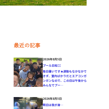
最近の記事
2026年8月5日
プール日和🏊‍♂️
毎日暑いです🔥運動もなかなかで
きず、室内ばかりだとエアコンガ
ンガンなので、この日は午後から
みんなでプー…
2026年8月5日
明日は我が身…