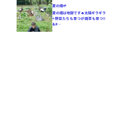
夏の畑🌱
夏の畑は地獄です🔥太陽ギラギラ
=野菜たちも育つが雑草も育つ‼️
&#…