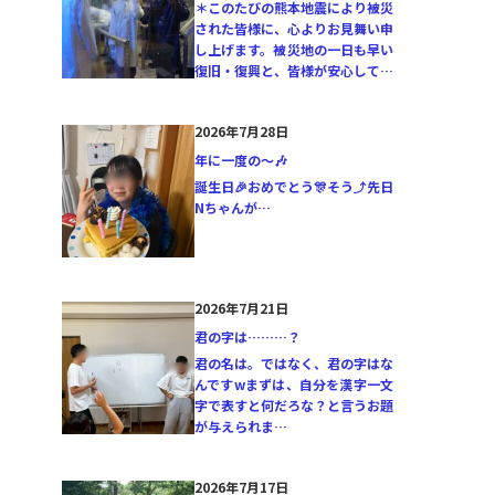
＊このたびの熊本地震により被災
された皆様に、心よりお見舞い申
し上げます。被災地の一日も早い
復旧・復興と、皆様が安心して…
2026年7月28日
年に一度の〜🎶
誕生日🎉おめでとう🎊そう⤴️先日
Nちゃんが…
2026年7月21日
君の字は………？
君の名は。ではなく、君の字はな
んですwまずは、自分を漢字一文
字で表すと何だろな？と言うお題
が与えられま…
2026年7月17日