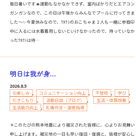
毎日暑いです🔥運動もなかなかできず、室内ばかりだとエアコン
ガンガンなので、この日は午後からみんなでプールに行ってきま
した〜✨今夏休みなので、ﾜﾀｸｼのおこちゃま２人も一緒に参戦🤭
中に入るには水着着用しないといけなかったので、持っていなか
ったﾜﾀｸｼは待…
明日は我が身…
2026.8.5
お楽しみ
,
コミュニケーション向上
,
不登校
,
学び
,
引きこもり
,
活動日誌（ブログ）
,
生活・体質改善
,
生活能力向上
,
礼儀作法・道徳指導
＊このたびの熊本地震により被災された皆様に、心よりお見舞い
申し上げます。被災地の一日も早い復旧・復興と、皆様が安心し