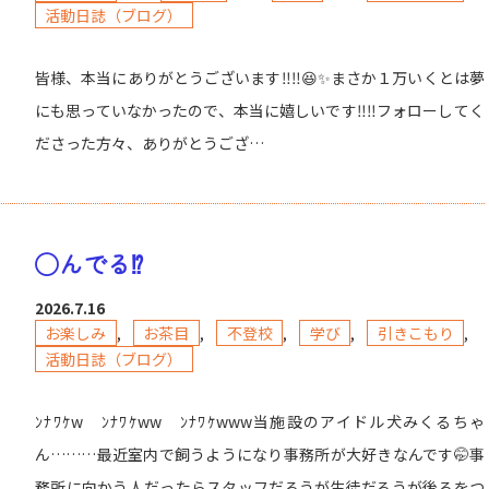
活動日誌（ブログ）
皆様、本当にありがとうございます‼️‼️😆✨まさか１万いくとは夢
にも思っていなかったので、本当に嬉しいです‼️‼️フォローしてく
ださった方々、ありがとうござ…
◯んでる⁉️
2026.7.16
お楽しみ
,
お茶目
,
不登校
,
学び
,
引きこもり
,
活動日誌（ブログ）
ﾝﾅﾜｹw ﾝﾅﾜｹww ﾝﾅﾜｹwww当施設のアイドル犬みくるちゃ
ん………最近室内で飼うようになり事務所が大好きなんです🤭事
務所に向かう人だったらスタッフだろうが生徒だろうが後ろをつ