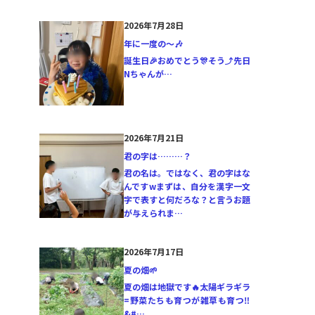
2026年7月28日
年に一度の〜🎶
誕生日🎉おめでとう🎊そう⤴️先日
Nちゃんが…
2026年7月21日
君の字は………？
君の名は。ではなく、君の字はな
んですwまずは、自分を漢字一文
字で表すと何だろな？と言うお題
が与えられま…
2026年7月17日
夏の畑🌱
夏の畑は地獄です🔥太陽ギラギラ
=野菜たちも育つが雑草も育つ‼️
&#…