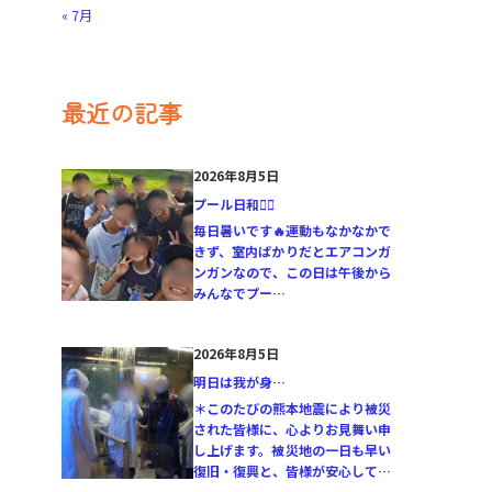
« 7月
最近の記事
2026年8月5日
プール日和🏊‍♂️
毎日暑いです🔥運動もなかなかで
きず、室内ばかりだとエアコンガ
ンガンなので、この日は午後から
みんなでプー…
2026年8月5日
明日は我が身…
＊このたびの熊本地震により被災
された皆様に、心よりお見舞い申
し上げます。被災地の一日も早い
復旧・復興と、皆様が安心して…