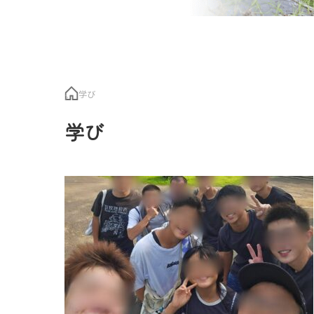
学び
学び