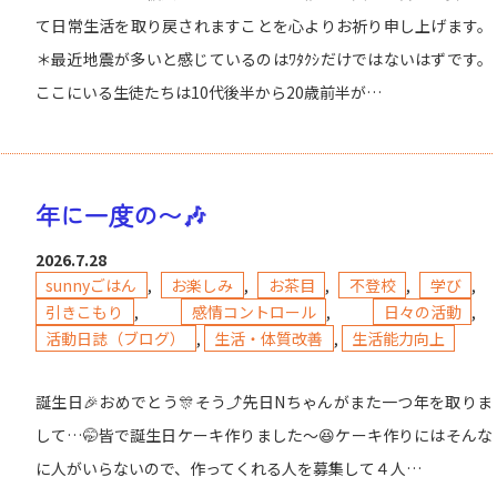
て日常生活を取り戻されますことを心よりお祈り申し上げます。
＊最近地震が多いと感じているのはﾜﾀｸｼだけではないはずです。
ここにいる生徒たちは10代後半から20歳前半が…
年に一度の〜🎶
2026.7.28
sunnyごはん
,
お楽しみ
,
お茶目
,
不登校
,
学び
,
引きこもり
,
感情コントロール
,
日々の活動
,
活動日誌（ブログ）
,
生活・体質改善
,
生活能力向上
誕生日🎉おめでとう🎊そう⤴️先日Nちゃんがまた一つ年を取りま
して…🤭皆で誕生日ケーキ作りました〜😆ケーキ作りにはそんな
に人がいらないので、作ってくれる人を募集して４人…