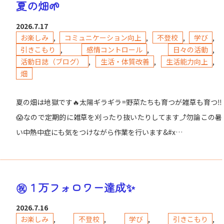
夏の畑🌱
2026.7.17
お楽しみ
,
コミュニケーション向上
,
不登校
,
学び
,
引きこもり
,
感情コントロール
,
日々の活動
,
活動日誌（ブログ）
,
生活・体質改善
,
生活能力向上
,
畑
夏の畑は地獄です🔥太陽ギラギラ=野菜たちも育つが雑草も育つ‼️
😱なので定期的に雑草を刈ったり抜いたりしてます⤴️勿論この暑
い中熱中症にも気をつけながら作業を行います&#x…
㊗️１万フォロワー達成✨
2026.7.16
お楽しみ
,
不登校
,
学び
,
引きこもり
,