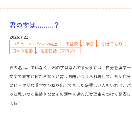
君の字は………？
2026.7.21
コミュニケーション向上
,
不登校
,
学び
,
引きこもり
,
日々の活動
,
活動日誌（ブログ）
君の名は。ではなく、君の字はなんですwまずは、自分を漢字一
文字で表すと何だろな？と言うお題が与えられまして、各々自分
にピッタリな漢字をひねり出してました😀難しい人もいれば、パ
ッと思いつく生徒☝️なぜその漢字を選んだか理由もつけて発表し
ても…