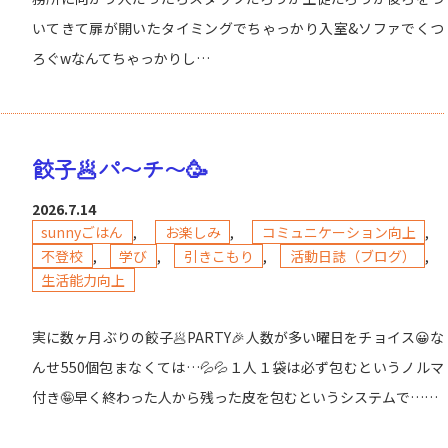
いてきて扉が開いたタイミングでちゃっかり入室&ソファでくつ
ろぐwなんてちゃっかりし…
餃子🥟パ〜チ〜🥳
2026.7.14
sunnyごはん
,
お楽しみ
,
コミュニケーション向上
,
不登校
,
学び
,
引きこもり
,
活動日誌（ブログ）
,
生活能力向上
実に数ヶ月ぶりの餃子🥟PARTY🎉人数が多い曜日をチョイス😀な
んせ550個包まなくては…💦💦１人１袋は必ず包むというノルマ
付き🤪早く終わった人から残った皮を包むというシステムで……