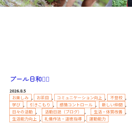
プール日和🏊‍♂️
2026.8.5
お楽しみ
,
お茶目
,
コミュニケーション向上
,
不登校
,
学び
,
引きこもり
,
感情コントロール
,
新しい仲間
,
日々の活動
,
活動日誌（ブログ）
,
生活・体質改善
,
生活能力向上
,
礼儀作法・道徳指導
,
運動能力