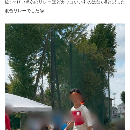
位✨✨ｲｴｰｲ✌️あのリレーほどカッコいいものはない‼️と思った
混合リレーでした😀