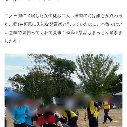
二人三脚に出場した女生徒お二人…練習の時は誰もが終わっ
た…😨(←何気に失礼な発言w)と思っていたのに、本番ではい
い意味で裏切ってくれて見事１位👍✨景品もきっちり頂きま
した✌️✨