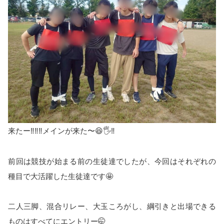
来たー‼️‼️‼️メインが来た〜😆🖐️‼️
前回は競技が始まる前の生徒達でしたが、今回はそれぞれの
種目で大活躍した生徒達です🤩
二人三脚、混合リレー、大玉ころがし、綱引きと出場できる
ものはすべてにエントリー🤭