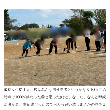
最初女生徒１人、後はみんな男性走者というかなり不利(この
時点で1000%終わった😨と思った)けど、な、な、なんと‼️‼️続
走者が男子生徒達だったので何人も追い越しまさかの見事１