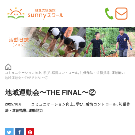
コミュニケーション向上
,
学び
,
感情コントロール
,
礼儀作法・道徳指導
,
運動能力
地域運動会〜THE FINAL〜②
地域運動会〜THE FINAL〜②
2025.10.8
コミュニケーション向上
,
学び
,
感情コントロール
,
礼儀作
法・道徳指導
,
運動能力