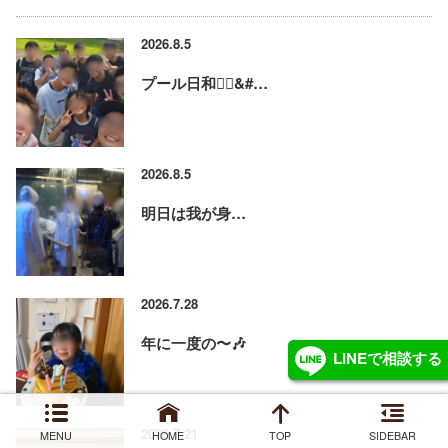
2026.8.5
プール日和🏊‍♂&#…
2026.8.5
明日は我が身…
2026.7.28
年に一度の〜🎶
LINEで相談する
2026.7.21
MENU
HOME
TOP
SIDEBAR