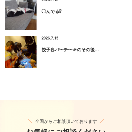
◯んでる⁉️
2026.7.15
餃子🥟パ〜チ〜🎉のその後…
全国からご相談頂いております
お気軽に
ご相談ください