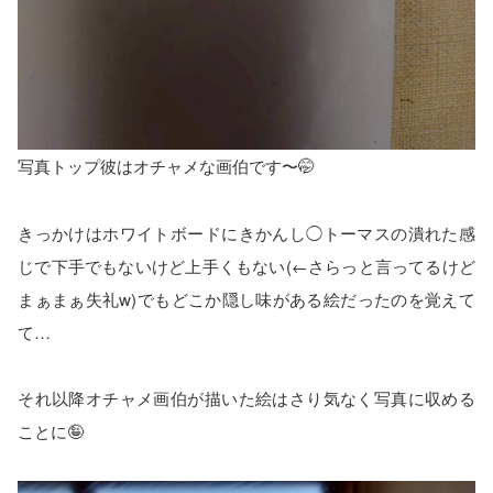
写真トップ彼はオチャメな画伯です〜🤭
きっかけはホワイトボードにきかんし◯トーマスの潰れた感
じで下手でもないけど上手くもない(←さらっと言ってるけど
まぁまぁ失礼w)でもどこか隠し味がある絵だったのを覚えて
て…
それ以降オチャメ画伯が描いた絵はさり気なく写真に収める
ことに🤪