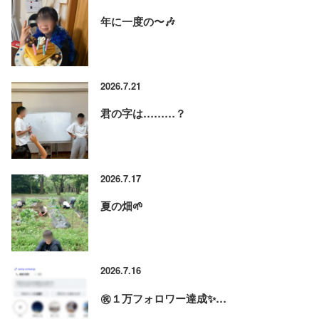
年に一度の〜🎶
2026.7.21
君の字は………？
2026.7.17
夏の畑🌱
2026.7.16
㊗️１万フォロワー達成✨…