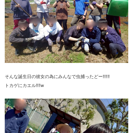
そんな誕生日の彼女の為にみんなで虫捕ったどー‼️‼️‼️
トカゲにカエル‼️‼️w