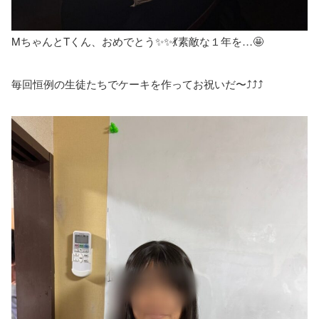
MちゃんとTくん、おめでとう✨✨💃素敵な１年を…🤩
毎回恒例の生徒たちでケーキを作ってお祝いだ〜⤴️⤴️⤴️