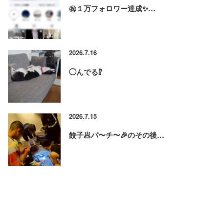
㊗️１万フォロワー達成✨…
2026.7.16
◯んでる⁉️
2026.7.15
餃子🥟パ〜チ〜🎉のその後…