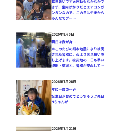
毎日暑いです🔥運動もなかなかで
きず、室内ばかりだとエアコンガ
ンガンなので、この日は午後から
みんなでプー…
2026年8月5日
明日は我が身…
＊このたびの熊本地震により被災
された皆様に、心よりお見舞い申
し上げます。被災地の一日も早い
復旧・復興と、皆様が安心して…
2026年7月28日
年に一度の〜🎶
誕生日🎉おめでとう🎊そう⤴️先日
Nちゃんが…
2026年7月21日