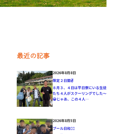
最近の記事
2026年8月8日
限定２日間✌️
８月３、４日は平日寮にいる生徒
たち４人がスクーリングでした〜
😀じゃあ、この４人…
2026年8月5日
プール日和🏊‍♂️