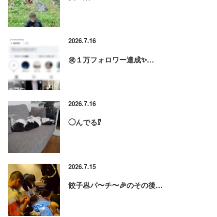
2026.7.16
㊗️１万フォロワー達成✨…
2026.7.16
◯んでる⁉️
2026.7.15
餃子🥟パ〜チ〜🎉のその後…