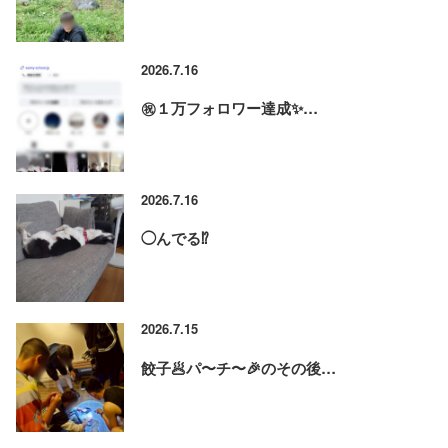
2026.7.16
㊗️１万フォロワー達成✨…
2026.7.16
◯んでる⁉️
2026.7.15
餃子🥟パ〜チ〜🎉のその後…