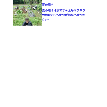
夏の畑🌱
夏の畑は地獄です🔥太陽ギラギラ
=野菜たちも育つが雑草も育つ‼️
&#…