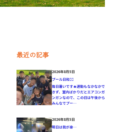
最近の記事
2026年8月5日
プール日和🏊‍♂️
毎日暑いです🔥運動もなかなかで
きず、室内ばかりだとエアコンガ
ンガンなので、この日は午後から
みんなでプー…
2026年8月5日
明日は我が身…