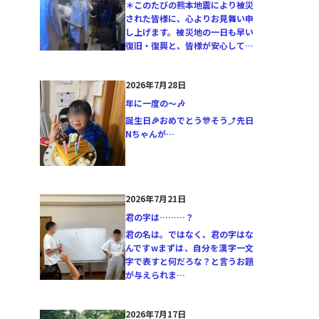
＊このたびの熊本地震により被災
された皆様に、心よりお見舞い申
し上げます。被災地の一日も早い
復旧・復興と、皆様が安心して…
2026年7月28日
年に一度の〜🎶
誕生日🎉おめでとう🎊そう⤴️先日
Nちゃんが…
2026年7月21日
君の字は………？
君の名は。ではなく、君の字はな
んですwまずは、自分を漢字一文
字で表すと何だろな？と言うお題
が与えられま…
2026年7月17日