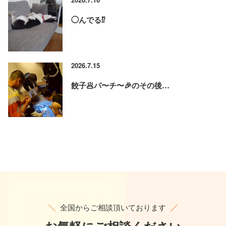
◯んでる⁉️
2026.7.15
餃子🥟パ〜チ〜🎉のその後…
全国からご相談頂いております
お気軽に
ご相談ください