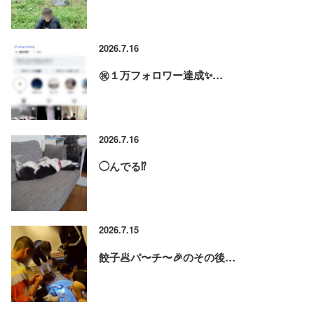
2026.7.16
㊗️１万フォロワー達成✨…
2026.7.16
◯んでる⁉️
2026.7.15
餃子🥟パ〜チ〜🎉のその後…