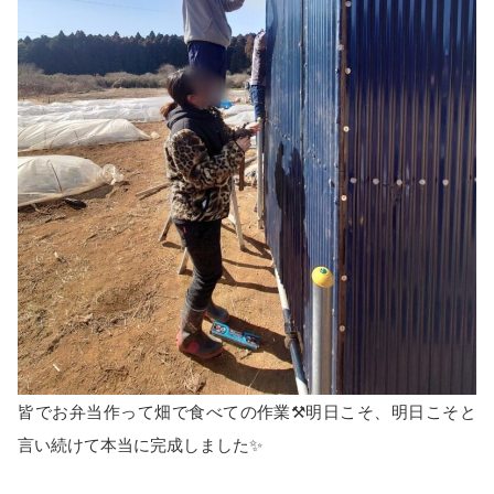
皆でお弁当作って畑で食べての作業⚒️明日こそ、明日こそと
言い続けて本当に完成しました✨