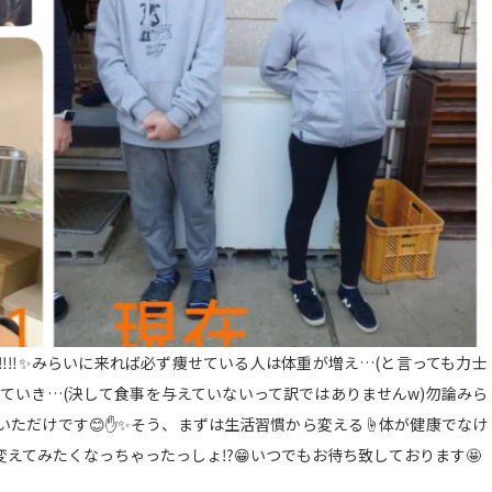
️‼️✨みらいに来れば必ず痩せている人は体重が増え…(と言っても力士
ていき…(決して食事を与えていないって訳ではありませんw)勿論みら
ただけです😊✋✨そう、まずは生活習慣から変える☝️体が健康でなけ
生変えてみたくなっちゃったっしょ⁉️😁いつでもお待ち致しております🤩