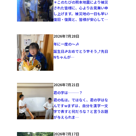
＊このたびの熊本地震により被災
された皆様に、心よりお見舞い申
し上げます。被災地の一日も早い
復旧・復興と、皆様が安心して…
2026年7月28日
年に一度の〜🎶
誕生日🎉おめでとう🎊そう⤴️先日
Nちゃんが…
2026年7月21日
君の字は………？
君の名は。ではなく、君の字はな
んですwまずは、自分を漢字一文
字で表すと何だろな？と言うお題
が与えられま…
2026年7月17日