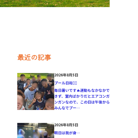
最近の記事
2026年8月5日
プール日和🏊‍♂️
毎日暑いです🔥運動もなかなかで
きず、室内ばかりだとエアコンガ
ンガンなので、この日は午後から
みんなでプー…
2026年8月5日
明日は我が身…