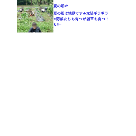
夏の畑🌱
夏の畑は地獄です🔥太陽ギラギラ
=野菜たちも育つが雑草も育つ‼️
&#…