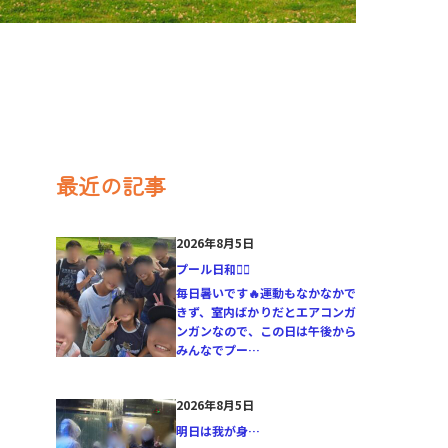
最近の記事
2026年8月5日
プール日和🏊‍♂️
毎日暑いです🔥運動もなかなかで
きず、室内ばかりだとエアコンガ
ンガンなので、この日は午後から
みんなでプー…
2026年8月5日
明日は我が身…