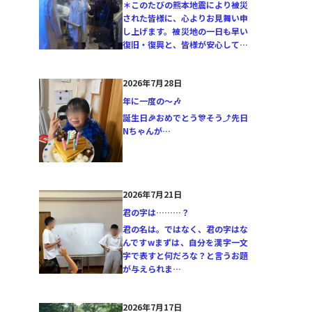
＊このたびの熊本地震により被災
された皆様に、心よりお見舞い申
し上げます。被災地の一日も早い
復旧・復興と、皆様が安心して…
2026年7月28日
年に一度の〜🎶
誕生日🎉おめでとう🎊そう⤴️先日
Nちゃんが…
2026年7月21日
君の字は………？
君の名は。ではなく、君の字はな
んですwまずは、自分を漢字一文
字で表すと何だろな？と言うお題
が与えられま…
2026年7月17日