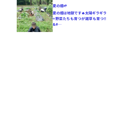
夏の畑🌱
夏の畑は地獄です🔥太陽ギラギラ
=野菜たちも育つが雑草も育つ‼️
&#…