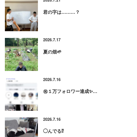
君の字は………？
2026.7.17
夏の畑🌱
2026.7.16
㊗️１万フォロワー達成✨…
2026.7.16
◯んでる⁉️