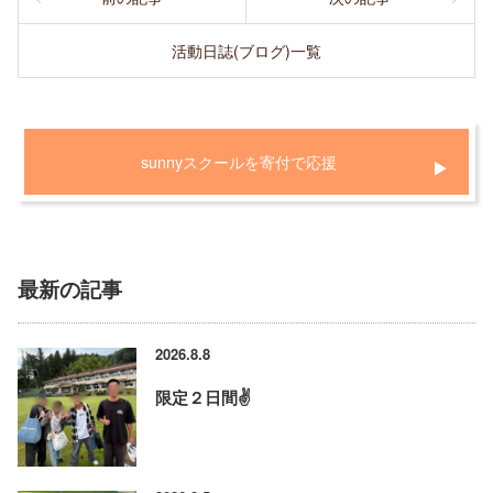
活動日誌(ブログ)一覧
sunnyスクールを寄付で応援
最新の記事
2026.8.8
限定２日間✌️