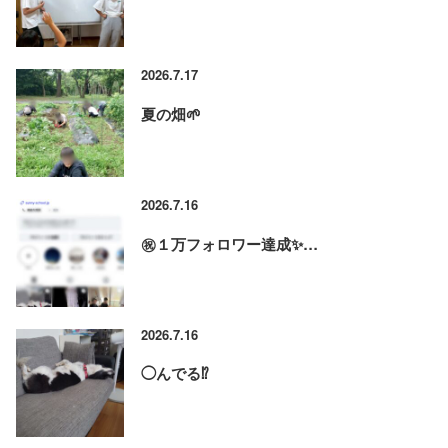
2026.7.17
夏の畑🌱
2026.7.16
㊗️１万フォロワー達成✨…
2026.7.16
◯んでる⁉️