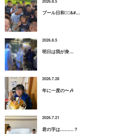
2026.8.5
プール日和🏊‍♂&#…
2026.8.5
明日は我が身…
2026.7.28
年に一度の〜🎶
2026.7.21
君の字は………？