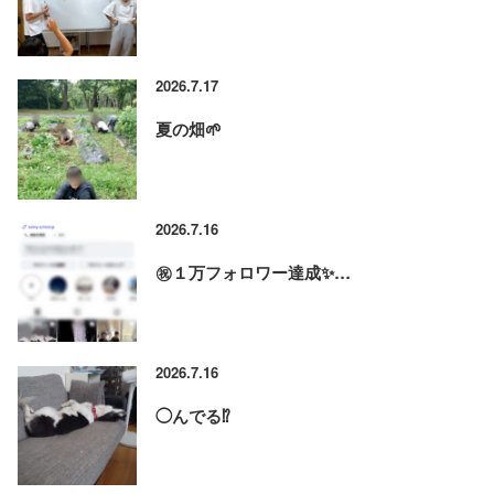
2026.7.17
夏の畑🌱
2026.7.16
㊗️１万フォロワー達成✨…
2026.7.16
◯んでる⁉️