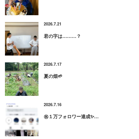
2026.7.21
君の字は………？
2026.7.17
夏の畑🌱
2026.7.16
㊗️１万フォロワー達成✨…