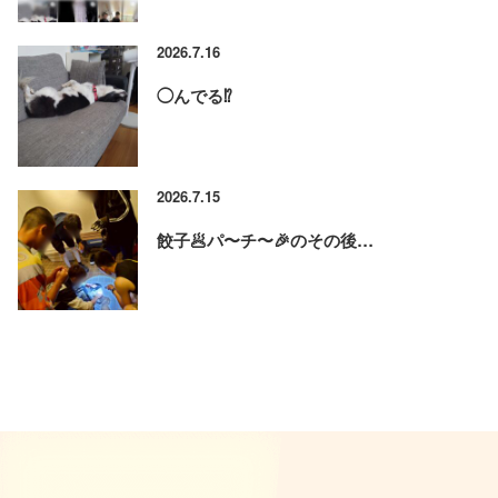
2026.7.16
◯んでる⁉️
2026.7.15
餃子🥟パ〜チ〜🎉のその後…