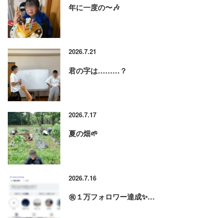
年に一度の〜🎶
2026.7.21
君の字は………？
2026.7.17
夏の畑🌱
2026.7.16
㊗️１万フォロワー達成✨…