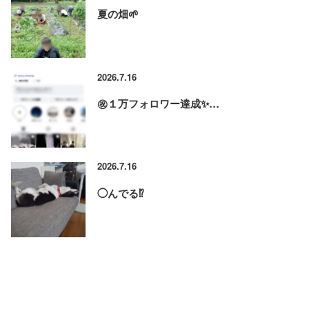
夏の畑🌱
2026.7.16
㊗️１万フォロワー達成✨…
2026.7.16
◯んでる⁉️