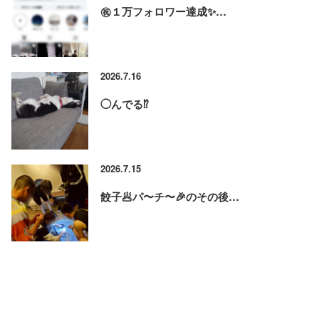
㊗️１万フォロワー達成✨…
2026.7.16
◯んでる⁉️
2026.7.15
餃子🥟パ〜チ〜🎉のその後…