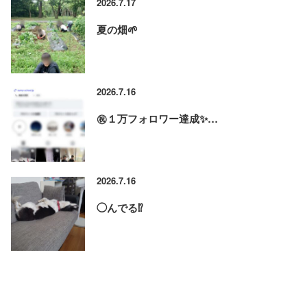
2026.7.17
夏の畑🌱
2026.7.16
㊗️１万フォロワー達成✨…
2026.7.16
◯んでる⁉️