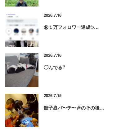
2026.7.16
㊗️１万フォロワー達成✨…
2026.7.16
◯んでる⁉️
2026.7.15
餃子🥟パ〜チ〜🎉のその後…